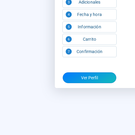
Adicionales
3
Fecha y hora
4
Información
5
Carrito
6
Confirmación
7
Ver Perfil