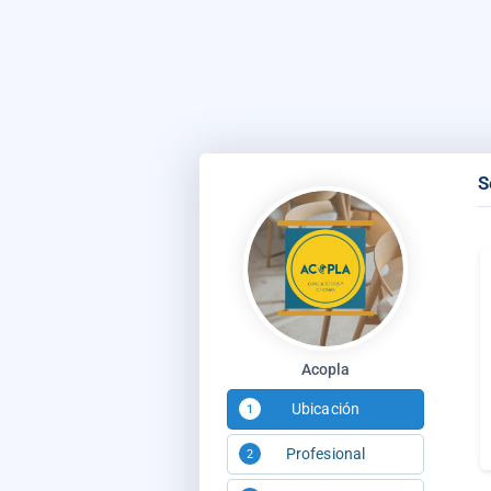
S
Acopla
Ubicación
1
Profesional
2