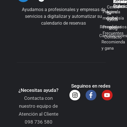
Cómo
Enlac
Asiste
Funci
útiles
Centro
Ayudamos a profesionales y empresas de
Precios
Agenda
de
servicios a digitalizar y automatizar su
membresía
digital
ayuda
calendario de reservas
Recordatorios
Preguntas
Blog
Frecuentes
Cancelacione
Contacto
Recomienda
y gana
Seguinos en redes
¿Necesitas ayuda?
Contacta con
nuestro equipo de
Atención al Cliente
098 736 580