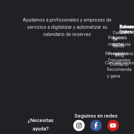
Ayudamos a profesionales y empresas de
Cómo
Enlac
Asist
servicios a digitalizar y automatizar su
Funci
útiles
Centro
calendario de reservas
Precios
Agenda
de
membresía
digital
ayuda
Recordatorios
Preguntas
Blog
Frecuentes
Cancelaciones
Contacto
Recomienda
y gana
Seguinos en redes
¿Necesitas
ayuda?