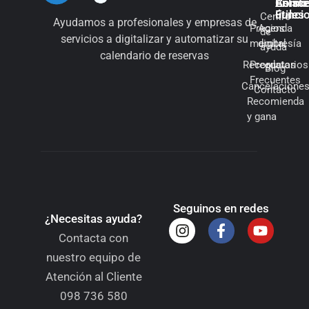
Cómo
Enlac
Asiste
Funci
útiles
Centro
Ayudamos a profesionales y empresas de
Precios
Agenda
de
servicios a digitalizar y automatizar su
membresía
digital
ayuda
calendario de reservas
Recordatorios
Preguntas
Blog
Frecuentes
Cancelacione
Contacto
Recomienda
y gana
Seguinos en redes
¿Necesitas ayuda?
Contacta con
nuestro equipo de
Atención al Cliente
098 736 580