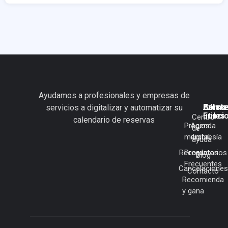
Ayudamos a profesionales y empresas de
Cómo
Enlac
Asist
servicios a digitalizar y automatizar su
Funci
útiles
Centro
calendario de reservas
Precios
Agenda
de
membresía
digital
ayuda
Recordatorios
Preguntas
Blog
Frecuentes
Cancelaciones
Contacto
Recomienda
y gana